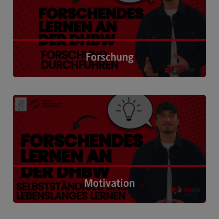
Schriftenreihe #DUAL
Projekte
Projekte
#DUAL forscht
Forschung
FAQ
Newsletter Hochschuldidaktik
Forschung durchführen ›
Kontakt
Kontakt
Ansprechpersonen
Kontaktformular
Motivation
Personalförderung