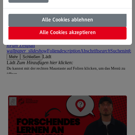
Didaktische Grundqualifikation
Alle Cookies ablehnen
DivE In Sustainability
Das Onlineangebot
Alle Cookies akzeptieren
Das Onlineangebot
Semesterplanung
Durchführung der Lehrveranstaltungen
Prüfungen
Qualitätssicherung der eigenen Lehre
Publikationen
Angebote an den DHBW Standorten
Angebote an den DHBW Standorten
Education Support Center