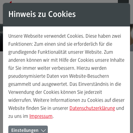
Direkt zum Inhalt
Direkt zum Hauptmenu
Direkt zum Footer
Hinweis zu Cookies
Suchen
Unsere Webseite verwendet Cookies. Diese haben zwei
Das ZHL
Funktionen: Zum einen sind sie erforderlich für die
grundlegende Funktionalität unserer Website. Zum
Das ZHL
anderen können wir mit Hilfe der Cookies unsere Inhalte
Über uns
für Sie immer weiter verbessern. Hierzu werden
Hochschuldidaktik
ECC3 im Projekt EdCoN
Für Studierende
Ansprechpersonen
pseudonymisierte Daten von Website-Besuchern
gesammelt und ausgewertet. Das Einverständnis in die
Stellenangebote
(External link)
Verwendung der Cookies können Sie jederzeit
Hochschuldidaktik
Weiterbildungsformate
Das Onlineangebot
widerrufen. Weitere Informationen zu Cookies auf dieser
Hochschuldidaktik
Website finden Sie in unserer
Datenschutzerklärung
und
zu uns im
Impressum
.
VIDEOS ZUM FORSCHENDEN LERNEN
Weiterbildungsformate
Einstellungen
Weiterbildungsformate