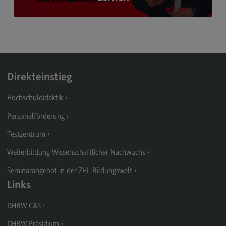
Web Based Trainings
FAQ
Selbstständiges & Lebenslanges Lernen ›
Ansprechpersonen
Direkteinstieg
Kontakt
Hochschuldidaktik
Ansprechpersonen
Personalförderung
Kontaktformular
Testzentrum
Wegbeschreibung
Weiterbildung Wissenschaftlicher Nachwuchs
Seminarangebot in der ZHL Bildungswelt
Links
Links
DHBW CAS
DHBW CAS
(External link)
DHBW Präsidium
DHBW Präsidium