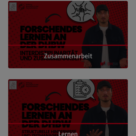
Ansprechpersonen
Motivation & Partizipation ›
Kontaktformular
Testzentrum
(External link)
Deltaprüfung
(External link)
Zusammenarbeit
Eignungsprüfung
(External link)
Kontaktformular
(External link)
Interdisziplinarität & Zusammenarbeit ›
Weiterbildung Wissenschaftlicher Nachwuchs
Weiterbildungsangebot
Weiterbildungsangebot
Seminare
Lernen