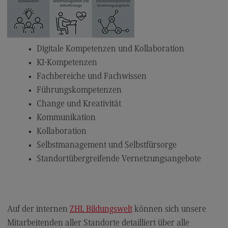
Dualer Master am CAS
Lehrpreise
Lehrpreise
Digitale Kompetenzen und Kollaboration
KI-Kompetenzen
DHBW Lehrpreise
Fachbereiche und Fachwissen
ECC3 im Projekt EdCoN
Führungskompetenzen
ECC3 im Projekt EdCoN
Change und Kreativität
Kommunikation
Das Projekt EdCoN
Kollaboration
Das ECC3 am Standort des DHBW CAS
Selbstmanagement und Selbstfürsorge
Aktuelles
Standortübergreifende Vernetzungsangebote
Für Lehrende
Für Studierende
Auf der internen
ZHL Bildungswelt
können sich unsere
Publikationen
Mitarbeitenden aller Standorte detailliert über alle