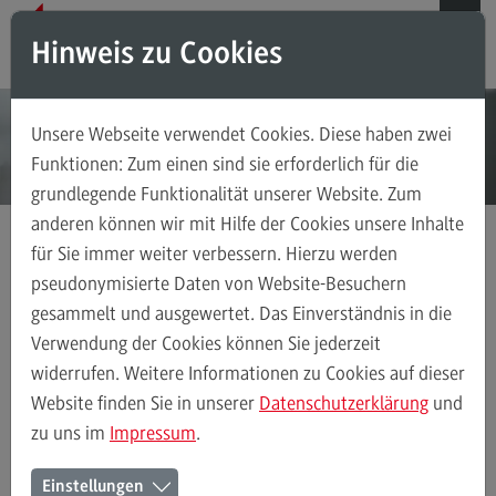
Direkt zum Inhalt
Direkt zum Hauptmenu
Direkt zum Footer
Hinweis zu Cookies
Suchen
Unsere Webseite verwendet Cookies. Diese haben zwei
Das ZHL
Funktionen: Zum einen sind sie erforderlich für die
grundlegende Funktionalität unserer Website. Zum
Das ZHL
anderen können wir mit Hilfe der Cookies unsere Inhalte
Über uns
für Sie immer weiter verbessern. Hierzu werden
Personalförderung
Ansprechpersonen
pseudonymisierte Daten von Website-Besuchern
gesammelt und ausgewertet. Das Einverständnis in die
Stellenangebote
(External link)
Verwendung der Cookies können Sie jederzeit
widerrufen. Weitere Informationen zu Cookies auf dieser
Personalförderung
Ansprechpersonen
Kontaktformular
Hochschuldidaktik
Website finden Sie in unserer
Datenschutzerklärung
und
zu uns im
Impressum
.
Weiterbildungsformate
Personalförderung an der
Einstellungen
Weiterbildungsformate