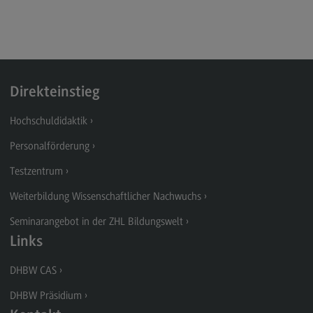
Ansprechpersonen
Kontaktformular
Testzentrum
(External link)
Direkteinstieg
Deltaprüfung
Hochschuldidaktik
(External link)
Eignungsprüfung
Personalförderung
(External link)
Kontaktformular
Testzentrum
(External link)
Weiterbildung Wissenschaftlicher Nachwuchs
Weiterbildung Wissenschaftlicher Nachwuchs
Seminarangebot in der ZHL Bildungswelt
Links
Weiterbildungsangebot
Weiterbildungsangebot
DHBW CAS
Seminare
DHBW Präsidium