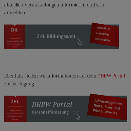
Schriftenreihe #DUAL
aktuellen Veranstaltungen informieren und sich
Projekte
anmelden.
Projekte
#DUAL forscht
FAQ
Newsletter Hochschuldidaktik
Kontakt
Kontakt
Ebenfalls stellen wir Informationen auf dem
DHBW Portal
zur Verfügung:
Ansprechpersonen
Kontaktformular
Personalförderung