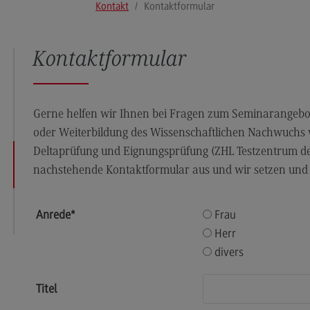
Kontakt
Kontaktformular
Durchführung der
Lehrveranstaltungen
Prüfungen
Kontaktformular
Qualitätssicherung der eigenen Lehre
Publikationen
Gerne helfen wir Ihnen bei Fragen zum Seminarangebot
Angebote an den DHBW Standorten
oder Weiterbildung des Wissenschaftlichen Nachwuchs 
Angebote an den DHBW Standorten
Deltaprüfung und Eignungsprüfung (ZHL Testzentrum de
nachstehende Kontaktformular aus und wir setzen und 
Education Support Center
Dualer Master am CAS
Anrede
*
Frau
Lehrpreise
Herr
Lehrpreise
divers
DHBW Lehrpreise
Titel
ECC3 im Projekt EdCoN