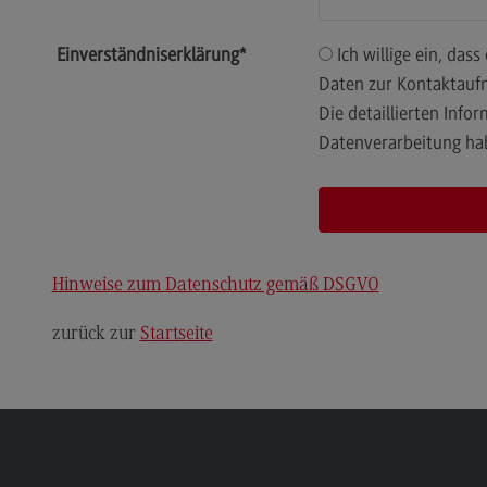
Newsletter Hochschuldidaktik
Einverständniserklärung
*
Ich willige ein, dass das DHBW ZHL die von mir bereitgestellten
Kontakt
Daten zur Kontaktaufn
Kontakt
Die detaillierten Inf
Ansprechpersonen
Datenverarbeitung ha
Kontaktformular
Weiterbildung Wissenschaftlicher
Kon
Nachwuchs
Hinweise zum Datenschutz gemäß DSGVO
Ans
Weiterbildungsangebot
zurück zur
Startseite
Kon
Weiterbildungsangebot
Weg
Seminare
Web Based Trainings