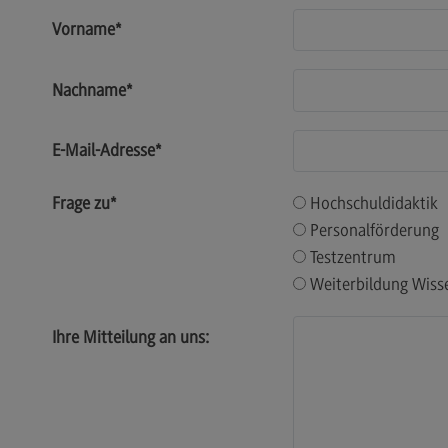
ECC3 im Projekt EdCoN
Vorname
*
Das Projekt EdCoN
Nachname
*
Das ECC3 am Standort des DHBW
CAS
Aktuelles
E-Mail-Adresse
*
Für Lehrende
Frage zu
*
Hochschuldidaktik
Für Studierende
Personalförderung
Publikationen
Testzentrum
Weiterbildung Wiss
Schriftenreihe #DUAL
Projekte
Ihre Mitteilung an uns:
Projekte
#DUAL forscht
FAQ