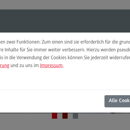
Suchen
Suchen
n zwei Funktionen: Zum einen sind sie erforderlich für die gru
Hochschuldidaktik
Per
ere Inhalte für Sie immer weiter verbessern. Hierzu werden pse
 in die Verwendung der Cookies können Sie jederzeit widerrufen
Weiterbildungsformate
Ans
ärung
und zu uns im
Impressum
.
Weiterbildungsformate
Kon
Zentrum für Hochschuldidaktik und Lebenslanges Lernen
Didaktische Grundqualifikation
ontaktmöglichkeit
DivE In Sustainability
Alle Cook
Das Onlineangebot
Das Onlineangebot
Semesterplanung