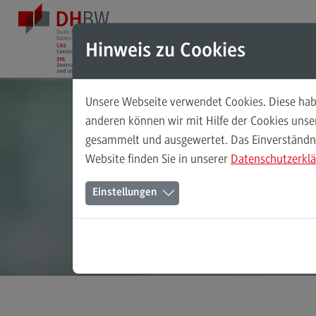
Direkt zum Inhalt
Direkt zum Hauptmenu
Direkt zum Footer
Hinweis zu Cookies
Unsere Webseite verwendet Cookies. Diese habe
Das ZHL
anderen können wir mit Hilfe der Cookies uns
gesammelt und ausgewertet. Das Einverständnis
Das ZHL
Website finden Sie in unserer
Datenschutzerkl
Über uns
Einstellungen
Ansprechpersonen
K
Stellenangebote
(External link)