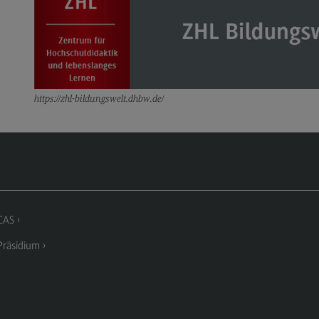
FAQ
Ansprechpersonen
https://zhl-bildungswelt.dhbw.de/
CAS
räsidium