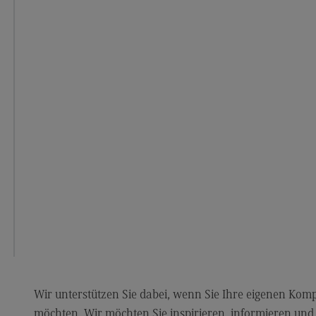
ECC3 im Projekt EdCoN
Das Projekt EdCoN
Das ECC3 am Standort des DHBW
CAS
Aktuelles
Für Lehrende
Für Studierende
Publikationen
Schriftenreihe #DUAL
Projekte
Projekte
#DUAL forscht
Wir unterstützen Sie dabei, wenn Sie Ihre eigenen Kom
FAQ
möchten. Wir möchten Sie inspirieren, informieren und d