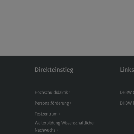
Links
DHBW CAS
(External link)
DHBW Präsidium
(External link)
Direkteinstieg
Links
Hochschuldidaktik
DHBW 
Personalförderung
DHBW P
Testzentrum
Weiterbildung Wissenschaftlicher
Nachwuchs