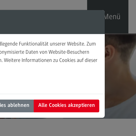
Menü
ndlegende Funktionalität unserer Website. Zum
sonalförderung
udonymisierte Daten von Website-Besuchern
. Weitere Informationen zu Cookies auf dieser
prechpersonen
taktformular
ies ablehnen
Alle Cookies akzeptieren