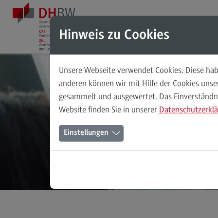
Direkt zum Inhalt
Direkt zum Hauptmenu
Direkt zum Footer
Hinweis zu Cookies
Unsere Webseite verwendet Cookies. Diese habe
Das ZHL
anderen können wir mit Hilfe der Cookies uns
gesammelt und ausgewertet. Das Einverständnis
Das ZHL
Website finden Sie in unserer
Datenschutzerkl
Über uns
Einstellungen
Ansprechpersonen
Stellenangebote
(External link)