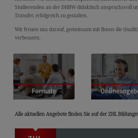
Newsletter Hochschuldidaktik
Studierenden an der DHBW didaktisch anspruchsvoll un
Transfer, erfolgreich zu gestalten.
Kontakt
Kontakt
Wir freuen uns darauf, gemeinsam mit Ihnen die Qualit
verbessern.
Ansprechpersonen
Kontaktformular
Weiterbildung Wissenschaftlicher
Kon
Nachwuchs
Ans
Formate
Onlineangeb
Weiterbildungsangebot
Kon
Weiterbildungsangebot
Ein Einblick in das
Entdecken Sie unser
Weg
Seminarangebot der
vielfältiges
Alle aktuellen Angebote finden Sie auf der ZHL Bildungs
Seminare
Hochschuldidaktik ›
Onlineangebot ›
Web Based Trainings