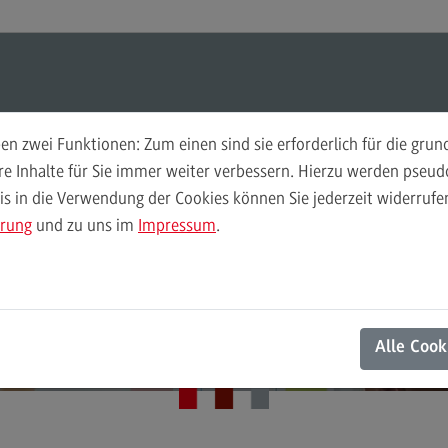
Suchen
Suchen
n zwei Funktionen: Zum einen sind sie erforderlich für die gru
Hochschuldidaktik
Per
ere Inhalte für Sie immer weiter verbessern. Hierzu werden pse
 in die Verwendung der Cookies können Sie jederzeit widerrufen
Weiterbildungsformate
Ans
ärung
und zu uns im
Impressum
.
Weiterbildungsformate
Kon
Zentrum für Hochschuldidaktik und lebenslanges Lernen
Didaktische Grundqualifikation
Hochschuldidaktik
DivE In Sustainability
Alle Cook
Das Onlineangebot
Das Onlineangebot
Semesterplanung