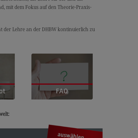
d, mit dem Fokus auf den Theorie-Praxis-
ät der Lehre an der DHBW kontinuierlich zu
takt
prechpersonen
ot
FAQ
taktformular
Zu den häufig gefragten
beschreibung
Fragen und deren
welt:
Antworten. ›