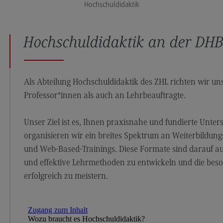
Hochschuldidaktik
Durchführung der
Lehrveranstaltungen
Prüfungen
Hochschuldidaktik an der DH
Qualitätssicherung der eigenen Lehre
Publikationen
Als Abteilung Hochschuldidaktik des ZHL richten wir 
Angebote an den DHBW Standorten
Professor*innen als auch an Lehrbeauftragte.
Angebote an den DHBW Standorten
Unser Ziel ist es, Ihnen praxisnahe und fundierte Unter
Education Support Center
organisieren wir ein breites Spektrum an Weiterbildu
Dualer Master am CAS
und Web-Based-Trainings. Diese Formate sind darauf aus
Lehrpreise
und effektive Lehrmethoden zu entwickeln und die bes
erfolgreich zu meistern.
Lehrpreise
DHBW Lehrpreise
ECC3 im Projekt EdCoN