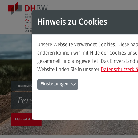
Direkt zum Inhalt
Direkt zum Hauptmenu
Direkt zum Footer
Hinweis zu Cookies
Unsere Webseite verwendet Cookies. Diese habe
Das ZHL
anderen können wir mit Hilfe der Cookies uns
gesammelt und ausgewertet. Das Einverständnis
Das ZHL
Website finden Sie in unserer
Datenschutzerkl
Über uns
Einstellungen
ZENTRUM FÜR HOCHSCHULDIDAKTIK UND LEBENSLANGES LERNEN
Ansprechpersonen
Stellenangebote
Persönlichkeiten. Perspektiven. P
(External link)
Mehr erfahren