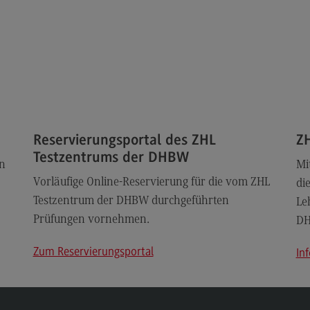
ECC3 im Projekt EdCoN
Das Projekt EdCoN
Das ECC3 am Standort des DHBW
CAS
Aktuelles
Für Lehrende
Reservierungsportal des ZHL
ZH
Für Studierende
Testzentrums der DHBW
n
Mi
Publikationen
Vorläufige Online-Reservierung für die vom ZHL
di
Schriftenreihe #DUAL
Testzentrum der DHBW durchgeführten
Le
Prüfungen vornehmen.
DH
Projekte
Projekte
Zum Reservierungsportal
In
#DUAL forscht
FAQ