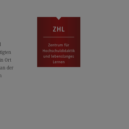
d
tigten
n Ort
 an der
n