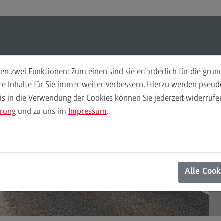
Suchen
Suchen
n zwei Funktionen: Zum einen sind sie erforderlich für die gru
Hochschuldidaktik
Per
ere Inhalte für Sie immer weiter verbessern. Hierzu werden pse
 in die Verwendung der Cookies können Sie jederzeit widerrufen
Weiterbildungsformate
Ans
ärung
und zu uns im
Impressum
.
Weiterbildungsformate
Kon
Didaktische Grundqualifikation
DivE In Sustainability
otentiale.
Alle Cook
Das Onlineangebot
Das Onlineangebot
Semesterplanung