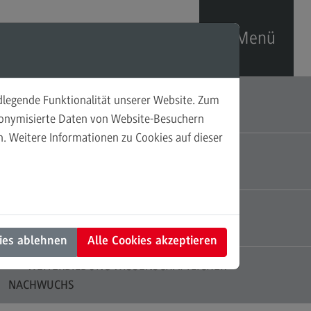
Menü
ndlegende Funktionalität unserer Website. Zum
HOCHSCHULDIDAKTIK
sonalförderung
udonymisierte Daten von Website-Besuchern
. Weitere Informationen zu Cookies auf dieser
prechpersonen
PERSONALFÖRDERUNG
taktformular
TESTZENTRUM
ies ablehnen
Alle Cookies akzeptieren
WEITERBILDUNG WISSENSCHAFTLICHER
NACHWUCHS