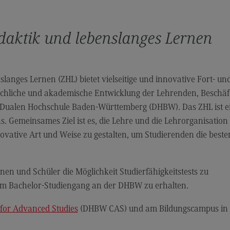
Durchführung der
Lehrveranstaltungen
Prüfungen
daktik und lebenslanges Lernen
Qualitätssicherung der eigenen Lehre
Publikationen
anges Lernen (ZHL) bietet vielseitige und innovative Fort- un
Angebote an den DHBW Standorten
fachliche und akademische Entwicklung der Lehrenden, Beschäf
Dualen Hochschule Baden-Württemberg (DHBW). Das ZHL ist ei
Angebote an den DHBW Standorten
 Gemeinsames Ziel ist es, die Lehre und die Lehrorganisation
Education Support Center
ovative Art und Weise zu gestalten, um Studierenden die beste
Dualer Master am CAS
Lehrpreise
en und Schüler die Möglichkeit Studierfähigkeitstests zu
Lehrpreise
em Bachelor-Studiengang an der DHBW zu erhalten.
DHBW Lehrpreise
for Advanced Studies
(DHBW CAS) und am Bildungscampus in
ECC3 im Projekt EdCoN