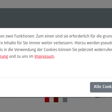
Suchen
Suchen
n zwei Funktionen: Zum einen sind sie erforderlich für die gru
Hochschuldidaktik
Per
ere Inhalte für Sie immer weiter verbessern. Hierzu werden pse
 in die Verwendung der Cookies können Sie jederzeit widerrufen
Weiterbildungsformate
Ans
ärung
und zu uns im
Impressum
.
Weiterbildungsformate
Kon
Zentrum für Hochschuldidaktik und Lebenslanges Lernen
Didaktische Grundqualifikation
ontaktmöglichkeit
DivE In Sustainability
Alle Cook
Das Onlineangebot
Das Onlineangebot
Semesterplanung