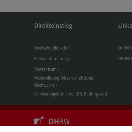
Direkteinstieg
Links
Hochschuldidaktik
DHBW 
Personalförderung
DHBW P
Testzentrum
Weiterbildung Wissenschaftlicher
Nachwuchs
Seminarangebot in der ZHL Bildungswelt