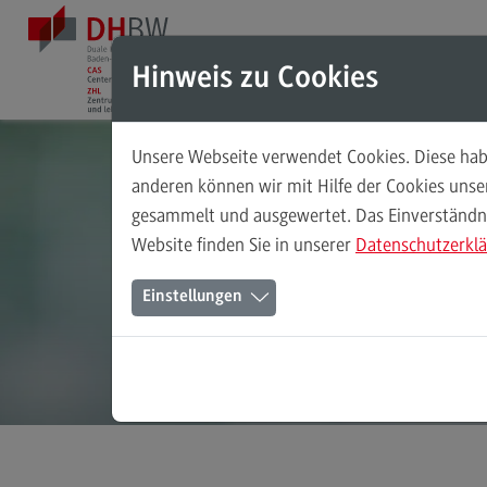
Direkt zum Inhalt
Direkt zum Hauptmenu
Direkt zum Footer
Hinweis zu Cookies
Unsere Webseite verwendet Cookies. Diese habe
Das ZHL
anderen können wir mit Hilfe der Cookies uns
gesammelt und ausgewertet. Das Einverständnis
Das ZHL
Website finden Sie in unserer
Datenschutzerkl
Über uns
Einstellungen
Ansprechpersonen
K
Stellenangebote
(External link)