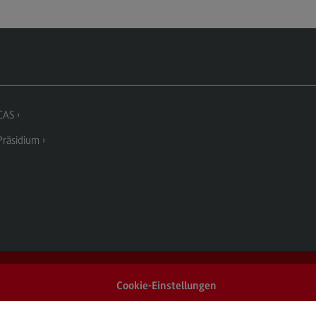
ECC3 im Projekt EdCoN
Das Projekt EdCoN
Das ECC3 am Standort des DHBW
CAS
Aktuelles
CAS
Für Lehrende
räsidium
Für Studierende
Publikationen
Schriftenreihe #DUAL
Projekte
Projekte
#DUAL forscht
Cookie-Einstellungen
FAQ