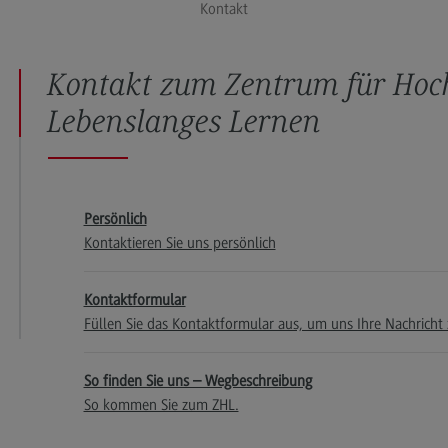
Kontakt
Durchführung der
Lehrveranstaltungen
Prüfungen
Kontakt zum Zentrum für Hoc
Qualitätssicherung der eigenen Lehre
Lebenslanges Lernen
Publikationen
Angebote an den DHBW Standorten
Angebote an den DHBW Standorten
Persönlich
Kontaktieren Sie uns persönlich
Education Support Center
Dualer Master am CAS
Kontaktformular
Lehrpreise
Füllen Sie das Kontaktformular aus, um uns Ihre Nachrich
Lehrpreise
So finden Sie uns – Wegbeschreibung
DHBW Lehrpreise
So kommen Sie zum ZHL.
ECC3 im Projekt EdCoN