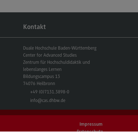
Kontakt
Duale Hochschule Baden-Württemberg
Center for Advanced Studies
Zentrum für Hochschuldidaktik und
lebenslanges Lernen
Bildungscampus 13
74076
Heilbronn
+49 (0)7131.3898-0
info
@cas.dhbw.de
Impressum
Datenschutz