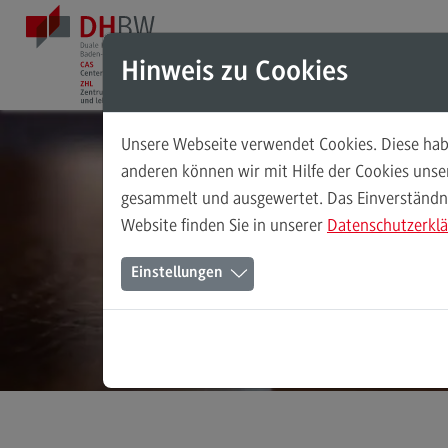
Direkt zum Inhalt
Direkt zum Hauptmenu
Direkt zum Footer
Hinweis zu Cookies
Unsere Webseite verwendet Cookies. Diese habe
Das ZHL
anderen können wir mit Hilfe der Cookies uns
gesammelt und ausgewertet. Das Einverständnis
Das ZHL
Ve
Website finden Sie in unserer
Datenschutzerkl
Über uns
Einstellungen
Ansprechpersonen
Stellenangebote
(External link)