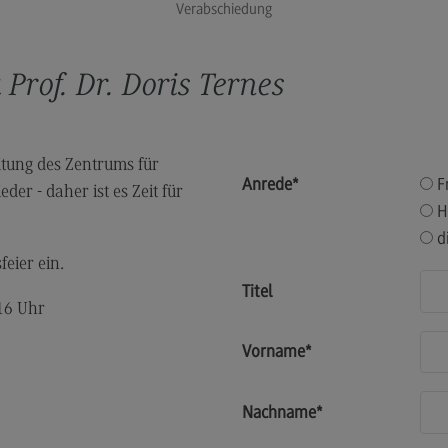
Verabschiedung
Durchführung der
Lehrveranstaltungen
Prüfungen
Prof. Dr. Doris Ternes
Qualitätssicherung der eigenen Lehre
Publikationen
eitung des Zentrums für
Angebote an den DHBW Standorten
Anrede
*
F
er - daher ist es Zeit für
H
Angebote an den DHBW Standorten
d
Education Support Center
eier ein.
Dualer Master am CAS
Titel
16 Uhr
Lehrpreise
Vorname
*
Lehrpreise
DHBW Lehrpreise
Nachname
*
ECC3 im Projekt EdCoN