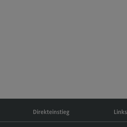
Testzentrum
(External link)
Deltaprüfung
(External link)
Eignungsprüfung
(External link)
Kontaktformular
(External link)
Direkteinstieg
Links