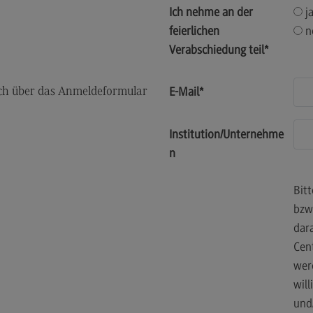
Ich nehme an der
j
ECC3 im Projekt EdCoN
feierlichen
n
Das Projekt EdCoN
Verabschiedung teil
*
Das ECC3 am Standort des DHBW
CAS
E-Mail
*
dlich über das Anmeldeformular
Aktuelles
Für Lehrende
Institution/Unternehme
Für Studierende
n
Publikationen
Bitt
Schriftenreihe #DUAL
bzw
Projekte
dar
Cen
Projekte
wer
#DUAL forscht
will
FAQ
und