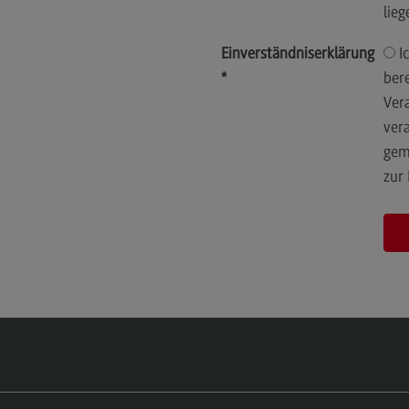
lie
Newsletter Hochschuldidaktik
Kontakt
Einverständniserklärung
Ich willige ein, dass das DHBW CAS die von mir
*
bere
Kontakt
Ver
Ansprechpersonen
vera
Kontaktformular
gem
zur
Weiterbildung Wissenschaftlicher
Kon
Nachwuchs
Ans
Weiterbildungsangebot
Kon
Weiterbildungsangebot
Weg
Seminare
Web Based Trainings