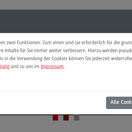
Suchen
Suchen
n zwei Funktionen: Zum einen sind sie erforderlich für die gru
Hochschuldidaktik
Per
ere Inhalte für Sie immer weiter verbessern. Hierzu werden pse
Ihre Anmeldung
 in die Verwendung der Cookies können Sie jederzeit widerrufen
Weiterbildungsformate
Ans
rabschiedung Prof. 
ärung
und zu uns im
Impressum
.
Weiterbildungsformate
Kon
Didaktische Grundqualifikation
Doris Ternes
DivE In Sustainability
Alle Cook
Das Onlineangebot
Das Onlineangebot
Semesterplanung