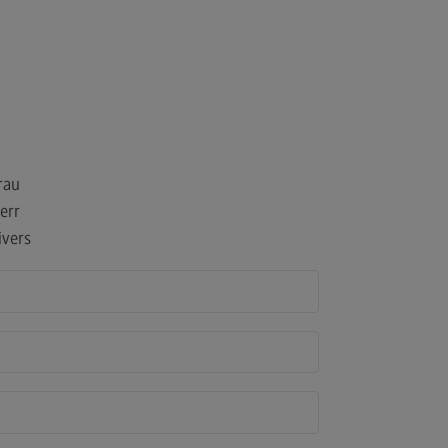
rau
err
ivers