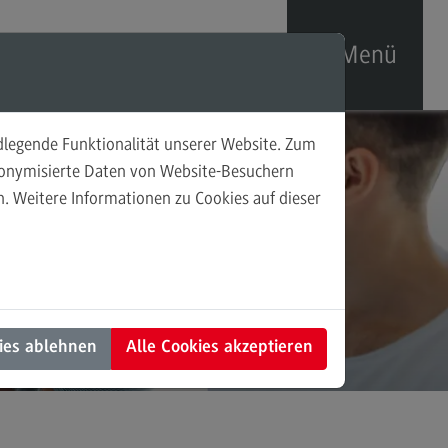
Menü
ndlegende Funktionalität unserer Website. Zum
sonalförderung
udonymisierte Daten von Website-Besuchern
. Weitere Informationen zu Cookies auf dieser
prechpersonen
taktformular
ies ablehnen
Alle Cookies akzeptieren