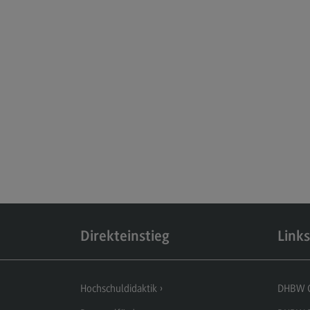
Testzentrum
(External link)
Deltaprüfung
(External link)
Eignungsprüfung
(External link)
Direkteinstieg
Links
Kontaktformular
(External link)
Hochschuldidaktik
DHBW 