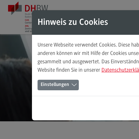
Direkt zum Inhalt
Direkt zum Hauptmenu
Direkt zum Footer
Hinweis zu Cookies
Unsere Webseite verwendet Cookies. Diese habe
Das ZHL
anderen können wir mit Hilfe der Cookies uns
gesammelt und ausgewertet. Das Einverständnis
Das ZHL
Website finden Sie in unserer
Datenschutzerkl
Über uns
Einstellungen
Ansprechpersonen
Stellenangebote
(External link)