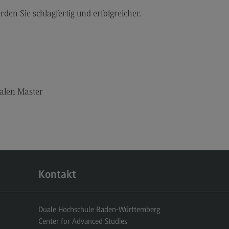
den Sie schlagfertig und erfolgreicher.
alen Master
takt
prechpersonen
taktformular
Kontakt
beschreibung
Duale Hochschule Baden-Württemberg
Center for Advanced Studies