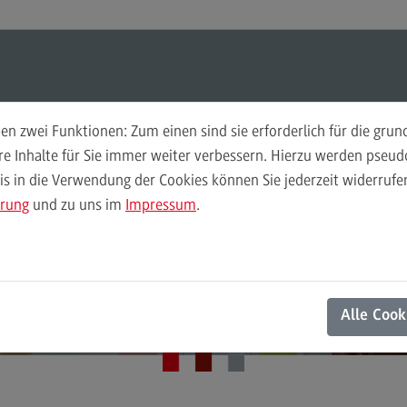
Suchen
Suchen
n zwei Funktionen: Zum einen sind sie erforderlich für die gru
Hochschuldidaktik
Per
ere Inhalte für Sie immer weiter verbessern. Hierzu werden pse
 in die Verwendung der Cookies können Sie jederzeit widerrufen
Weiterbildungsformate
Ans
ärung
und zu uns im
Impressum
.
Weiterbildungsformate
Kon
ZHL Hochschuldidaktik
Didaktische Grundqualifikation
Onlineangebot
DivE In Sustainability
Alle Cook
Das Onlineangebot
Das Onlineangebot
Semesterplanung