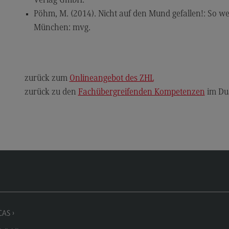
Verlag GmbH.
Newsletter Hochschuldidaktik
Pöhm, M. (2014). Nicht auf den Mund gefallen!: So wer
München: mvg.
Kontakt
Kontakt
Ansprechpersonen
zurück zum
Onlineangebot des ZHL
Kontaktformular
zurück zu den
Fachübergreifenden Kompetenzen
im Du
Weiterbildung Wissenschaftlicher
Kon
Nachwuchs
Ans
Weiterbildungsangebot
Kon
Weiterbildungsangebot
Weg
Seminare
Web Based Trainings
CAS