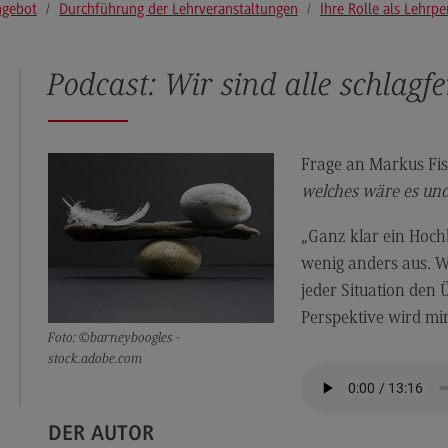
ngebot
Durchführung der Lehrveranstaltungen
Ihre Rolle als Lehrp
Durchführung der
Lehrveranstaltungen
Prüfungen
Podcast: Wir sind alle schlagf
Qualitätssicherung der eigenen Lehre
Publikationen
Frage an Markus Fi
Angebote an den DHBW Standorten
welches wäre es un
Angebote an den DHBW Standorten
„Ganz klar ein Hochb
Education Support Center
wenig anders aus. W
Dualer Master am CAS
jeder Situation den Ü
Perspektive wird mir
Lehrpreise
Foto: ©barneyboogles -
Lehrpreise
stock.adobe.com
DHBW Lehrpreise
ECC3 im Projekt EdCoN
DER AUTOR