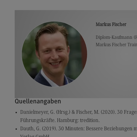
ECC3 im Projekt EdCoN
Das Projekt EdCoN
Markus Fischer
Das ECC3 am Standort des DHBW
CAS
Diplom-Kaufmann (F
Aktuelles
Markus Fischer Trai
Für Lehrende
Für Studierende
Publikationen
Schriftenreihe #DUAL
Projekte
Quellenangaben
Projekte
Danielmeyer, G. (Hrsg.) & Fischer, M. (2020). 30 Fr
Führungskräfte. Hamburg: tredition.
#DUAL forscht
Dauth, G. (2019). 30 Minuten: Bessere Beziehungen
FAQ