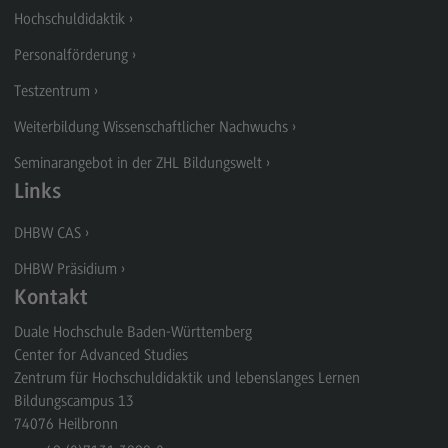
Schriftenreihe #DUAL
Hochschuldidaktik
Projekte
Personalförderung
Projekte
Testzentrum
#DUAL forscht
Weiterbildung Wissenschaftlicher Nachwuchs
FAQ
Seminarangebot in der ZHL Bildungswelt
Newsletter Hochschuldidaktik
Links
Kontakt
DHBW CAS
Kontakt
DHBW Präsidium
Ansprechpersonen
Kontakt
Kontaktformular
Duale Hochschule Baden-Württemberg
Center for Advanced Studies
Zentrum für Hochschuldidaktik und lebenslanges Lernen
Personalförderung
Bildungscampus 13
74076
Heilbronn