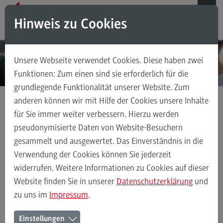
Direkt zum Inhalt
Direkt zum Hauptmenu
Direkt zum Footer
Hinweis zu Cookies
Suchen
Unsere Webseite verwendet Cookies. Diese haben zwei
Das ZHL
Funktionen: Zum einen sind sie erforderlich für die
grundlegende Funktionalität unserer Website. Zum
Das ZHL
anderen können wir mit Hilfe der Cookies unsere Inhalte
Über uns
für Sie immer weiter verbessern. Hierzu werden
Hochschuldidaktik
Das Onlineangebot
Ansprechpersonen
pseudonymisierte Daten von Website-Besuchern
Durchführung der Lehrveranstaltungen
Tools
ChatGPT
gesammelt und ausgewertet. Das Einverständnis in die
Stellenangebote
(External link)
Verwendung der Cookies können Sie jederzeit
widerrufen. Weitere Informationen zu Cookies auf dieser
Durchführung der Lehrveranstaltungen
Ihre Rolle als Lehrperson
Hochschuldidaktik
Website finden Sie in unserer
Datenschutzerklärung
und
zu uns im
Impressum
.
Weiterbildungsformate
ChatGPT
Einstellungen
Weiterbildungsformate