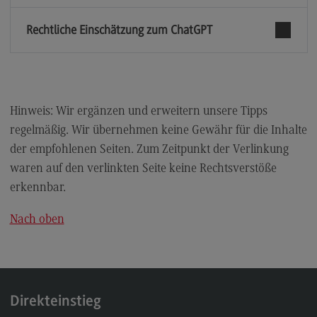
Dualer Master am CAS
Rechtliche Einschätzung zum ChatGPT
Lehrpreise
Lehrpreise
DHBW Lehrpreise
Hinweis: Wir ergänzen und erweitern unsere Tipps
ECC3 im Projekt EdCoN
regelmäßig. Wir übernehmen keine Gewähr für die Inhalte
ECC3 im Projekt EdCoN
der empfohlenen Seiten. Zum Zeitpunkt der Verlinkung
Das Projekt EdCoN
waren auf den verlinkten Seite keine Rechtsverstöße
erkennbar.
Das ECC3 am Standort des DHBW CAS
Aktuelles
Nach oben
Für Lehrende
Für Studierende
Publikationen
Direkteinstieg