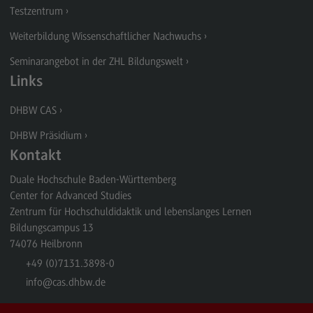
Ansprechpersonen
Testzentrum
Kontaktformular
Weiterbildung Wissenschaftlicher Nachwuchs
Seminarangebot in der ZHL Bildungswelt
Testzentrum
Links
(External link)
Deltaprüfung
DHBW CAS
(External link)
Eignungsprüfung
DHBW Präsidium
(External link)
Kontakt
Kontaktformular
(External link)
Duale Hochschule Baden-Württemberg
Center for Advanced Studies
Weiterbildung Wissenschaftlicher Nachwuchs
Zentrum für Hochschuldidaktik und lebenslanges Lernen
Bildungscampus 13
Weiterbildungsangebot
74076
Heilbronn
+49 (0)7131.3898-0
Weiterbildungsangebot
info
@cas.dhbw.de
Seminare