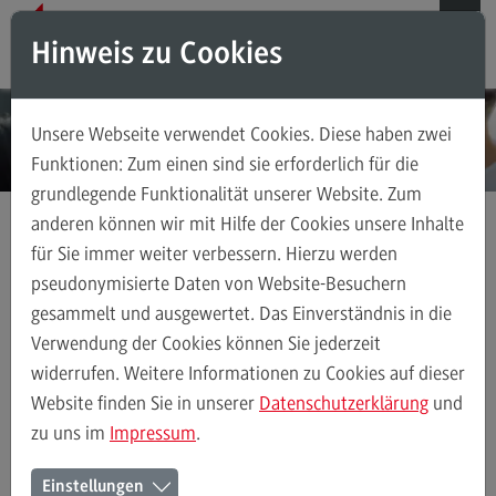
Direkt zum Inhalt
Direkt zum Hauptmenu
Direkt zum Footer
Hinweis zu Cookies
Suchen
Unsere Webseite verwendet Cookies. Diese haben zwei
Das ZHL
Funktionen: Zum einen sind sie erforderlich für die
grundlegende Funktionalität unserer Website. Zum
Das ZHL
anderen können wir mit Hilfe der Cookies unsere Inhalte
Über uns
für Sie immer weiter verbessern. Hierzu werden
Hochschuldidaktik
Das Onlineangebot
Prüfungen
Ansprechpersonen
pseudonymisierte Daten von Website-Besuchern
Onlineklausuren
gesammelt und ausgewertet. Das Einverständnis in die
Stellenangebote
(External link)
Verwendung der Cookies können Sie jederzeit
widerrufen. Weitere Informationen zu Cookies auf dieser
Prüfungen
Onlineklausuren
Hochschuldidaktik
Website finden Sie in unserer
Datenschutzerklärung
und
zu uns im
Impressum
.
Weiterbildungsformate
Linkliste Onlineklausuren
Einstellungen
Weiterbildungsformate