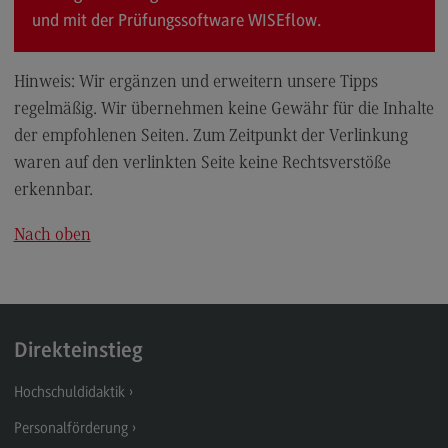
Schriftenreihe #DUAL
und mit der Prüfungssoftware WISEflow.
Projekte
Projekte
Hinweis: Wir ergänzen und erweitern unsere Tipps
regelmäßig. Wir übernehmen keine Gewähr für die Inhalte
#DUAL forscht
der empfohlenen Seiten. Zum Zeitpunkt der Verlinkung
FAQ
waren auf den verlinkten Seite keine Rechtsverstöße
Newsletter Hochschuldidaktik
erkennbar.
Kontakt
Nach oben
Kontakt
Ansprechpersonen
Kontaktformular
Direkteinstieg
Hochschuldidaktik
Personalförderung
Personalförderung